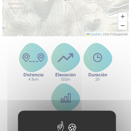
+
−
Leaflet
|
IGN-F/Geoportail
Distancia
Elevación
Duración
4.1km
150m
2h
dificultad
fácil