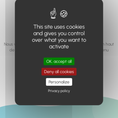
vous cherchez à
accéder n'existe
pas... ou plus.
This site uses cookies
and gives you control
over what you want to
Nous vous invitons à utiliser le moteur de recherche en haut
activate
de page, ou à utiliser le menu pour trouver le contenu
recherché.
OK, accept all
Retour à l'accueil
Deny all cookies
Personalize
Privacy policy