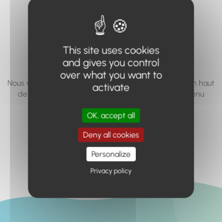
vous cherchez à
accéder n'existe
pas... ou plus.
This site uses cookies
and gives you control
over what you want to
Nous vous invitons à utiliser le moteur de recherche en haut
activate
de page, ou à utiliser le menu pour trouver le contenu
recherché.
OK, accept all
Retour à l'accueil
Deny all cookies
Personalize
Privacy policy