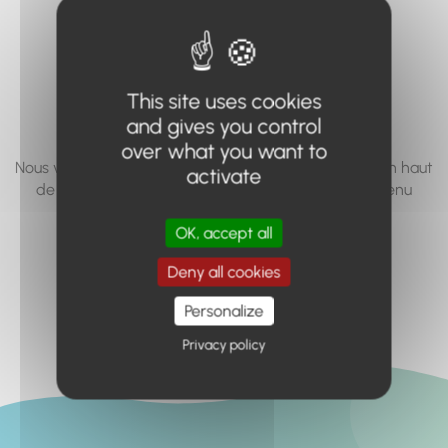
vous cherchez à
accéder n'existe
pas... ou plus.
This site uses cookies
and gives you control
over what you want to
Nous vous invitons à utiliser le moteur de recherche en haut
activate
de page, ou à utiliser le menu pour trouver le contenu
recherché.
OK, accept all
Retour à l'accueil
Deny all cookies
Personalize
Privacy policy