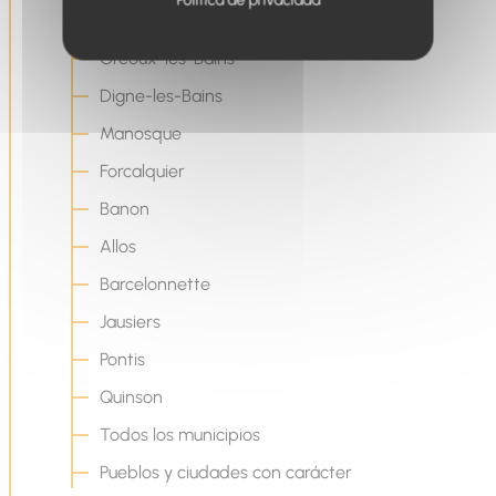
Política de privacidad
Sisteron
Gréoux-les-Bains
Digne-les-Bains
Manosque
Forcalquier
Banon
Allos
Barcelonnette
Jausiers
Pontis
Quinson
Todos los municipios
Pueblos y ciudades con carácter