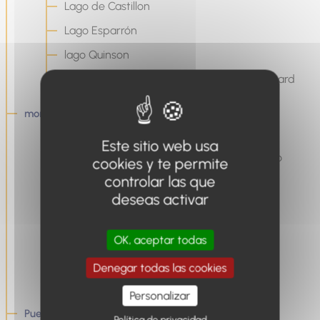
Lago de Castillon
Lago Esparrón
lago Quinson
lago Montpezat y las gargantas de Baudinard
montaña
Pra Loup y Val d'Allos El espacio de luz
Este sitio web usa
Estaciones deportivas de invierno y verano
cookies y te permite
controlar las que
Dominios nórdicos
deseas activar
Una variedad de actividades invernales
Informe de nieve
OK, aceptar todas
Fortificaciones
Denegar todas las cookies
Cols
Personalizar
Pueblos y aldeas