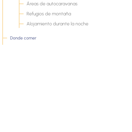
Áreas de autocaravanas
Refugios de montaña
Alojamiento durante la noche
Donde comer
Participar en actividades
Rutas turisticas
Camino de Napoleón
La ruta Jean Giono
Tren de Pignes
Viajes en autocaravana
Todas las rutas turísticas
Cómo venir ?