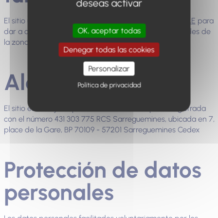
deseas activar
El sitio utiliza el
Sistema de información turística APIDAE
para
OK, aceptar todas
dar a conocer los proveedores de servicios y actividades de
la zona (hoteles, campings, eventos, etc.).
Denegar todas las cookies
Personalizar
Alojamiento
Política de privacidad
El sitio está alojado por: IONOS SARL - empresa registrada
con el número 431 303 775 RCS Sarreguemines, ubicada en 7,
place de la Gare, BP 70109 - 57201 Sarreguemines Cedex
Protección de datos
personales