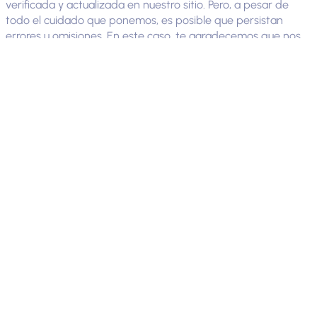
verificada y actualizada en nuestro sitio. Pero, a pesar de
todo el cuidado que ponemos, es posible que persistan
errores u omisiones. En este caso, te agradecemos que nos
los comuniques.
Todos los elementos presentados en este sitio (textos, fotos,
vídeos, etc.) están protegidos por derechos de autor y, en
general, por la legislación sobre propiedad intelectual.
Cualquier uso, modificación, reproducción, representación o
traducción, total o parcial, de los elementos de este sitio, por
cualquier medio, sin el consentimiento expreso de la Agencia
de Desarrollo de los Alpes de Alta Provenza (AD04), podrá
dar lugar a acciones legales.
Cookies
Se informa al usuario de que, al visitar el sitio web, es posible
que se instale automáticamente una cookie en su
navegador. La configuración del navegador permite al