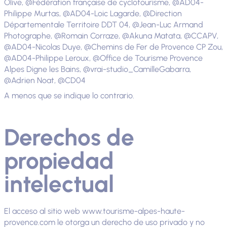
Olive, @Fédération française de cyclotourisme, @AD04-
Philippe Murtas, @AD04-Loic Lagarde, @Direction
Départementale Territoire DDT 04, @Jean-Luc Armand
Photographe, @Romain Corraze, @Akuna Matata, @CCAPV,
@AD04-Nicolas Duye, @Chemins de Fer de Provence CP Zou,
@AD04-Philippe Leroux, @Office de Tourisme Provence
Alpes Digne les Bains, @vrai-studio_CamilleGabarra,
@Adrien Noat, @CD04
A menos que se indique lo contrario.
Derechos de
propiedad
intelectual
El acceso al sitio web www.tourisme-alpes-haute-
provence.com le otorga un derecho de uso privado y no