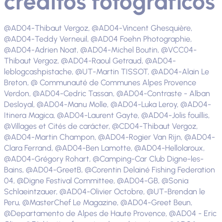
créditos fotográficos
@AD04-Thibaut Vergoz, @AD04-Vincent Ghesquière,
@AD04-Teddy Verneuil, @AD04 Foehn Photographie,
@AD04-Adrien Noat, @AD04-Michel Boutin, @VCC04-
Thibaut Vergoz, @AD04-Raoul Getraud, @AD04-
leblogcashpistache, @UT-Martin TISSOT, @AD04-Alain Le
Breton, @ Communauté de Communes Alpes Provence
Verdon, @AD04-Cedric Tassan, @AD04-Contraste - Alban
Desloyal, @AD04-Manu Molle, @AD04-Luka Leroy, @AD04-
Itinera Magica, @AD04-Laurent Gayte, @AD04-Jolis fouillis,
@Villages et Cités de carácter, @CD04-Thibaut Vergoz,
@AD04-Martin Champon, @AD04-Rogier Van Rijn, @AD04-
Clara Ferrand, @AD04-Ben Lamotte, @AD04-Hellolaroux,
@AD04-Grégory Rohart, @Camping-Car Club Digne-les-
Bains, @AD04-GreetB, @Corentin Delainé Fishing Federation
04, @Digne Festival Committee, @AD04-GB, @Sonia
Schlaeintzauer, @AD04-Olivier Octobre, @UT-Brendan le
Peru, @MasterChef Le Magazine, @AD04-Greet Beun,
@Departamento de Alpes de Haute Provence, @AD04 - Eric