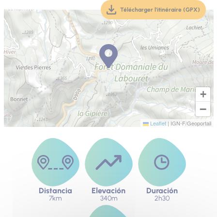
Télécharger l'itinéraire (GPX)
(téléchargement, ouver
+
−
Leaflet
|
IGN-F/Geoportail
Distancia
Elevación
Duración
7km
340m
2h30