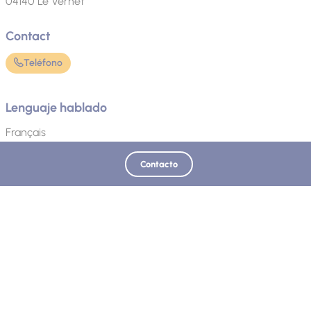
04140
Le Vernet
Contact
Teléfono
Lenguaje hablado
Français
Contacto
Actualizado el 30/05/2025 - Oficina de Turismo de Provenza Alpes, Digne-les-
Bains
Descubre también: