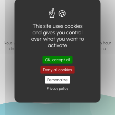
vous cherchez à
accéder n'existe
pas... ou plus.
This site uses cookies
and gives you control
over what you want to
Nous vous invitons à utiliser le moteur de recherche en haut
activate
de page, ou à utiliser le menu pour trouver le contenu
recherché.
OK, accept all
Retour à l'accueil
Deny all cookies
Personalize
Privacy policy