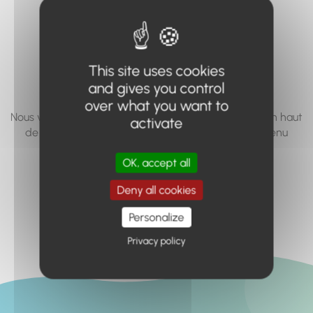
vous cherchez à
accéder n'existe
pas... ou plus.
This site uses cookies
and gives you control
over what you want to
Nous vous invitons à utiliser le moteur de recherche en haut
activate
de page, ou à utiliser le menu pour trouver le contenu
recherché.
OK, accept all
Retour à l'accueil
Deny all cookies
Personalize
Privacy policy