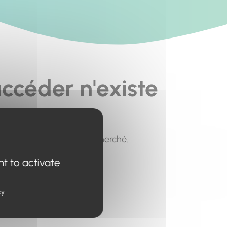
ccéder n'existe
pour trouver le contenu recherché.
nt to activate
cy