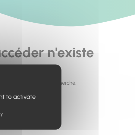
ccéder n'existe
pour trouver le contenu recherché.
nt to activate
cy