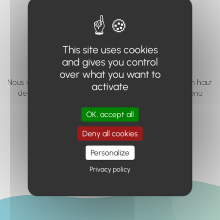
vous cherchez à
accéder n'existe
pas... ou plus.
This site uses cookies
and gives you control
over what you want to
Nous vous invitons à utiliser le moteur de recherche en haut
activate
de page, ou à utiliser le menu pour trouver le contenu
recherché.
OK, accept all
Retour à l'accueil
Deny all cookies
Personalize
Privacy policy