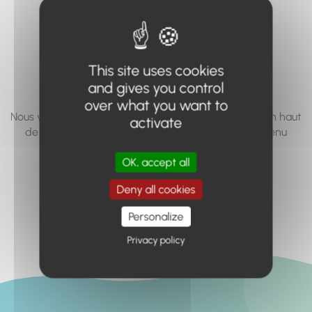
vous cherchez à
accéder n'existe
pas... ou plus.
This site uses cookies
and gives you control
over what you want to
Nous vous invitons à utiliser le moteur de recherche en haut
activate
de page, ou à utiliser le menu pour trouver le contenu
recherché.
OK, accept all
Retour à l'accueil
Deny all cookies
Personalize
Privacy policy