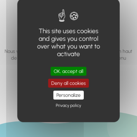
vous cherchez à
accéder n'existe
pas... ou plus.
This site uses cookies
and gives you control
over what you want to
Nous vous invitons à utiliser le moteur de recherche en haut
activate
de page, ou à utiliser le menu pour trouver le contenu
recherché.
OK, accept all
Retour à l'accueil
Deny all cookies
Personalize
Privacy policy