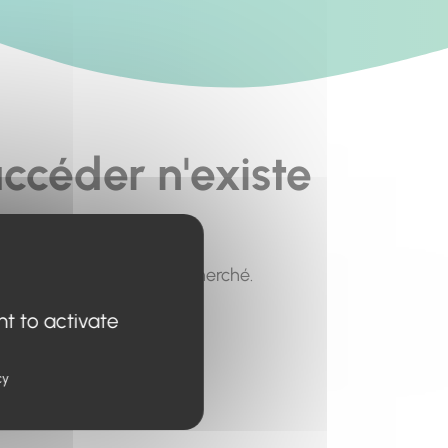
ccéder n'existe
pour trouver le contenu recherché.
nt to activate
cy