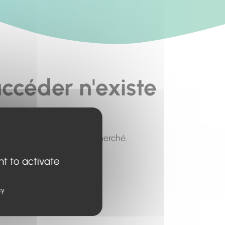
ccéder n'existe
pour trouver le contenu recherché.
nt to activate
cy