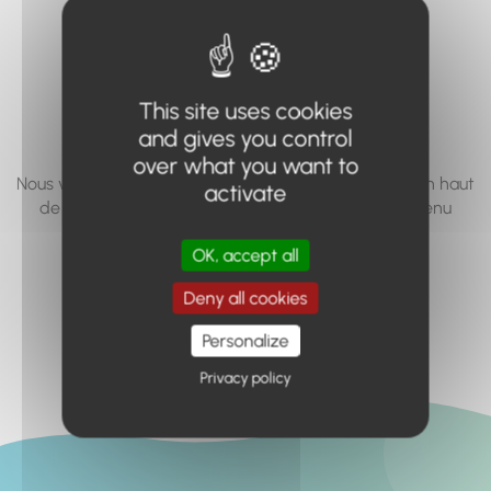
vous cherchez à
accéder n'existe
pas... ou plus.
This site uses cookies
and gives you control
over what you want to
Nous vous invitons à utiliser le moteur de recherche en haut
activate
de page, ou à utiliser le menu pour trouver le contenu
recherché.
OK, accept all
Retour à l'accueil
Deny all cookies
Personalize
Privacy policy