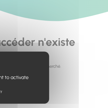
ccéder n'existe
pour trouver le contenu recherché.
nt to activate
cy