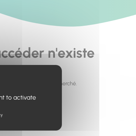
ccéder n'existe
pour trouver le contenu recherché.
nt to activate
cy