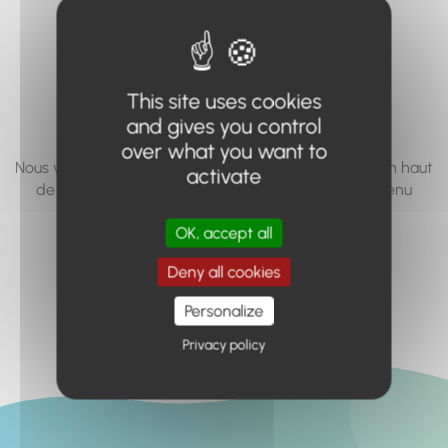
vous cherchez à
accéder n'existe
pas... ou plus.
This site uses cookies
and gives you control
over what you want to
Nous vous invitons à utiliser le moteur de recherche en haut
activate
de page, ou à utiliser le menu pour trouver le contenu
recherché.
OK, accept all
Retour à l'accueil
Deny all cookies
Personalize
Privacy policy