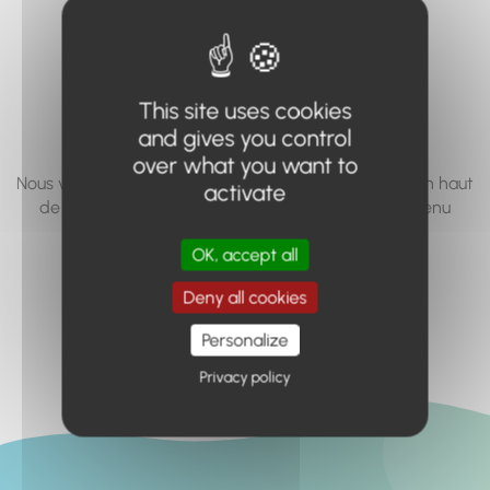
vous cherchez à
accéder n'existe
pas... ou plus.
This site uses cookies
and gives you control
over what you want to
Nous vous invitons à utiliser le moteur de recherche en haut
activate
de page, ou à utiliser le menu pour trouver le contenu
recherché.
OK, accept all
Retour à l'accueil
Deny all cookies
Personalize
Privacy policy