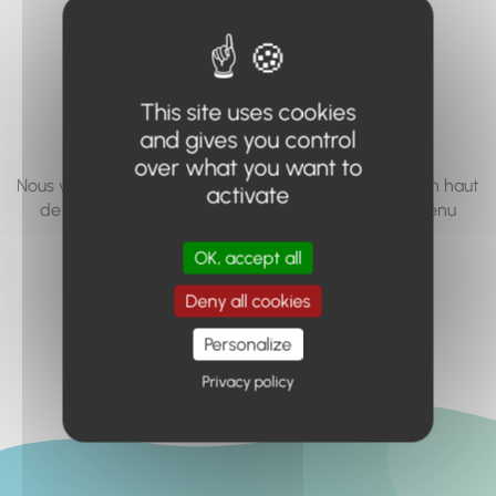
vous cherchez à
accéder n'existe
pas... ou plus.
This site uses cookies
and gives you control
over what you want to
Nous vous invitons à utiliser le moteur de recherche en haut
activate
de page, ou à utiliser le menu pour trouver le contenu
recherché.
OK, accept all
Retour à l'accueil
Deny all cookies
Personalize
Privacy policy