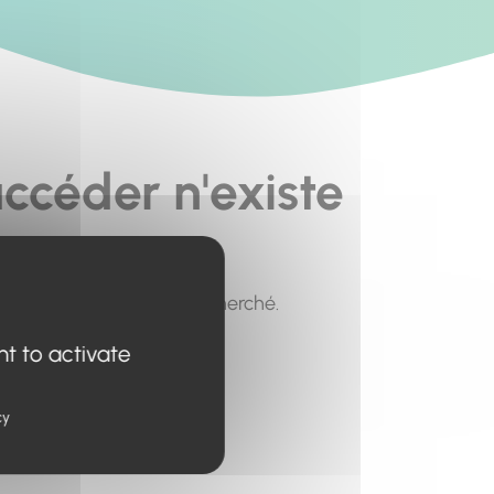
ccéder n'existe
pour trouver le contenu recherché.
nt to activate
cy