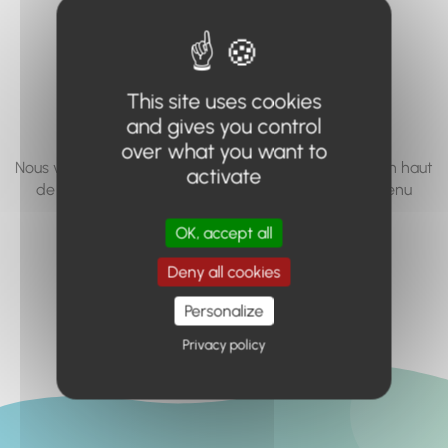
vous cherchez à
accéder n'existe
pas... ou plus.
This site uses cookies
and gives you control
over what you want to
Nous vous invitons à utiliser le moteur de recherche en haut
activate
de page, ou à utiliser le menu pour trouver le contenu
recherché.
OK, accept all
Retour à l'accueil
Deny all cookies
Personalize
Privacy policy