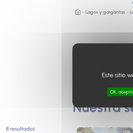
Lagos y gargantas
L
Para sus vacaciones en e
breakfasts que se adapta
Este sitio 
de lujo, desde campings 
estancia inolvidable.
OK, acepta
Nuestra s
8 resultados
Fototeca