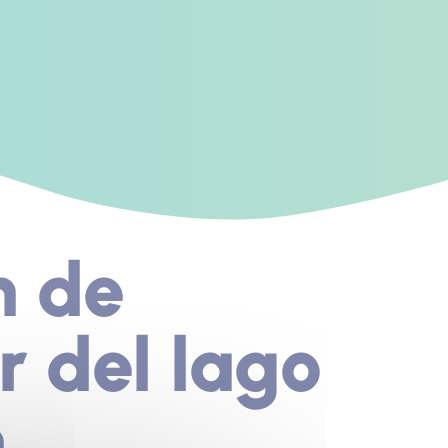
n de
r del lago
n