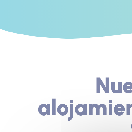
Nue
alojamien