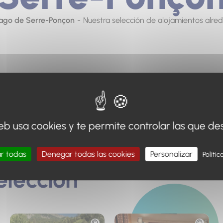
ago de Serre-Ponçon
Nuestra selección de alojamientos alre
l lago Serre-Ponçon, explore nuestra selección de hotel
n a todas sus necesidades. Desde hoteles con encanto 
web usa cookies y te permite controlar las que de
familiares hasta bed and breakfasts, encuentre el lugar
r todas
Denegar todas las cookies
Personalizar
Polític
eleccion
Fototeca
Fototeca