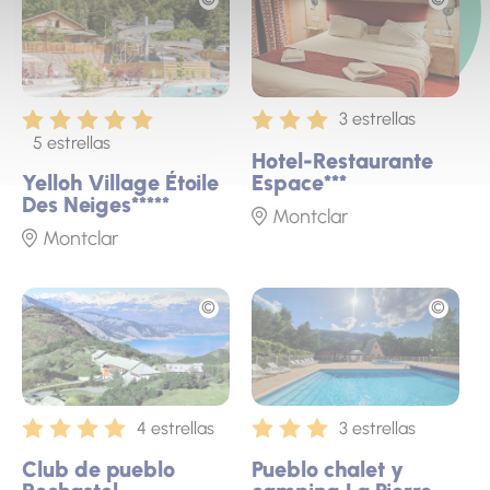
3 estrellas
5 estrellas
Hotel-Restaurante
Yelloh Village Étoile
Espace***
Des Neiges*****
Montclar
Montclar
Fototeca
Fototeca
4 estrellas
3 estrellas
Club de pueblo
Pueblo chalet y