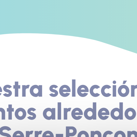
stra selecció
tos alrededo
Serre-Ponço