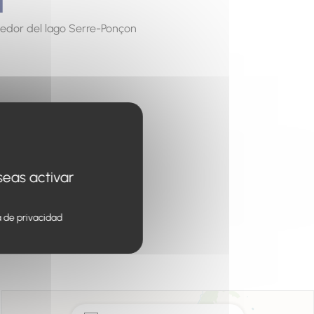
dedor del lago Serre-Ponçon
es, campings y bed and
hasta establecimientos
seas activar
 perfecto para una
a de privacidad