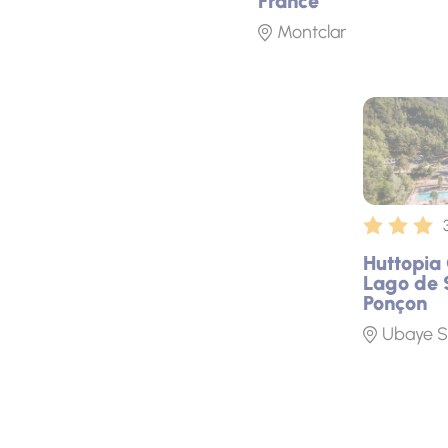
France
Montclar
Fototeca
Huttopia
Lago de 
Ponçon
Ubaye S