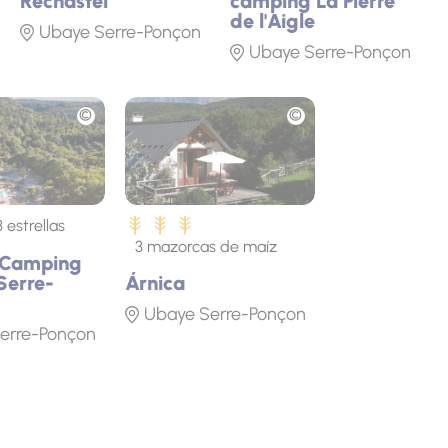
Rechastel
camping La Pierre
de l'Aigle
Ubaye Serre-Ponçon
Ubaye Serre-Ponçon
Fototeca
3 estrellas
3 mazorcas de maíz
 Camping
Serre-
Árnica
Ubaye Serre-Ponçon
erre-Ponçon