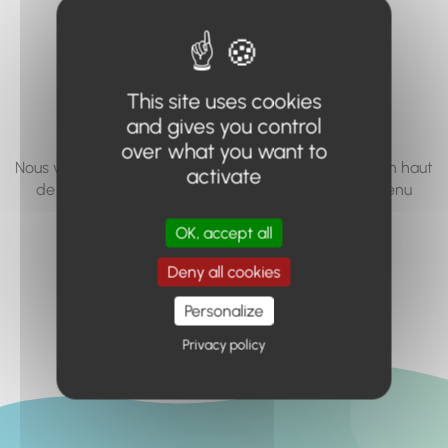
vous cherchez à
accéder n'existe
pas... ou plus.
This site uses cookies
and gives you control
over what you want to
Nous vous invitons à utiliser le moteur de recherche en haut
activate
de page, ou à utiliser le menu pour trouver le contenu
recherché.
OK, accept all
Retour à l'accueil
Deny all cookies
Personalize
Privacy policy