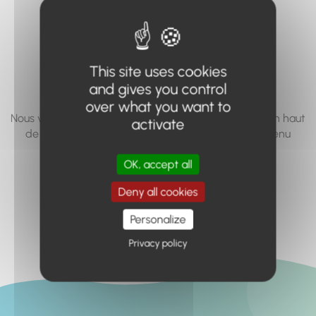
vous cherchez à
accéder n'existe
pas... ou plus.
This site uses cookies
and gives you control
over what you want to
Nous vous invitons à utiliser le moteur de recherche en haut
activate
de page, ou à utiliser le menu pour trouver le contenu
recherché.
OK, accept all
Retour à l'accueil
Deny all cookies
Personalize
Privacy policy