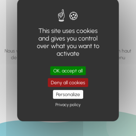
vous cherchez à
accéder n'existe
pas... ou plus.
This site uses cookies
and gives you control
over what you want to
Nous vous invitons à utiliser le moteur de recherche en haut
activate
de page, ou à utiliser le menu pour trouver le contenu
recherché.
OK, accept all
Retour à l'accueil
Deny all cookies
Personalize
Privacy policy