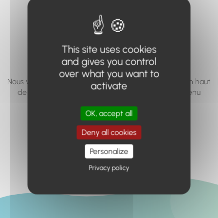
vous cherchez à
accéder n'existe
pas... ou plus.
This site uses cookies
and gives you control
over what you want to
Nous vous invitons à utiliser le moteur de recherche en haut
activate
de page, ou à utiliser le menu pour trouver le contenu
recherché.
OK, accept all
Retour à l'accueil
Deny all cookies
Personalize
Privacy policy