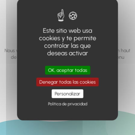
vous cherchez à
accéder n'existe
pas... ou plus.
Este sitio web usa
cookies y te permite
controlar las que
Nous vous invitons à utiliser le moteur de recherche en haut
deseas activar
de page, ou à utiliser le menu pour trouver le contenu
recherché.
OK, aceptar todas
Retour à l'accueil
Denegar todas las cookies
Personalizar
Política de privacidad