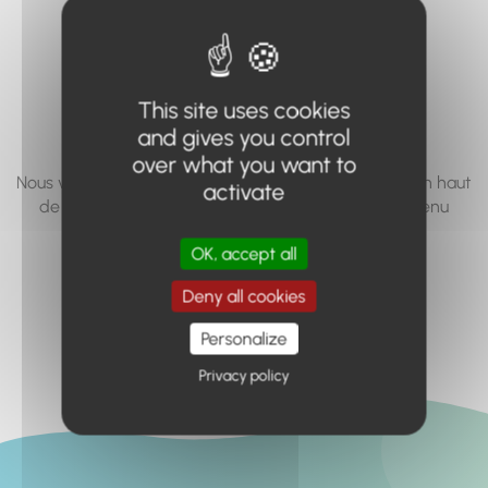
vous cherchez à
accéder n'existe
pas... ou plus.
This site uses cookies
and gives you control
over what you want to
Nous vous invitons à utiliser le moteur de recherche en haut
activate
de page, ou à utiliser le menu pour trouver le contenu
recherché.
OK, accept all
Retour à l'accueil
Deny all cookies
Personalize
Privacy policy