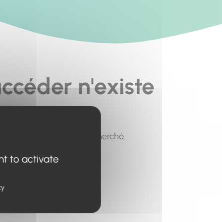
ccéder n'existe
pour trouver le contenu recherché.
nt to activate
cy