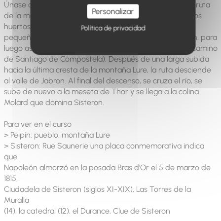
Únase al puente Volonne. Cruzar el Durance y seguir la ruta
Personalizar
de la margen izquierda remontando el río bordeando los
huertos. La ruta continúa valle arriba por senderos y
Política de privacidad
pequeñas carreteras llanas. Se llega al pueblo de Peipin, para
luego ascender a las montañas siguiendo el GR653D (Camino
de Santiago de Compostela). Después de una larga subida
hacia la última cresta de la montaña Lure, la ruta desciende
al valle de Jabron. Al final del descenso, se cruza el río, se
sube de nuevo a la meseta de Thor y se llega a la colina
Molard que domina Sisteron.
Para ver en el curso
> Peipin: pueblo, montaña Lure
> Sisteron: Rue Saunerie una placa conmemorativa indica
que
Napoleón almorzó en la posada Bras d'Or el 5 de marzo de
1815,
Ciudadela de Sisteron (siglos XI-XIX), Las Torres de la
Muralla
(14), la catedral (12), el Durance, Clue de Sisteron