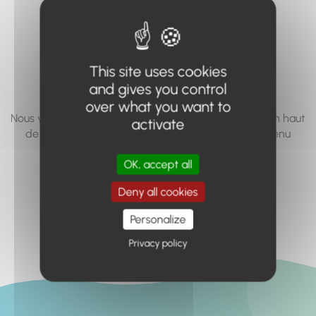
vous cherchez à
accéder n'existe
pas... ou plus.
This site uses cookies
and gives you control
over what you want to
Nous vous invitons à utiliser le moteur de recherche en haut
activate
de page, ou à utiliser le menu pour trouver le contenu
recherché.
OK, accept all
Retour à l'accueil
Deny all cookies
Personalize
Privacy policy