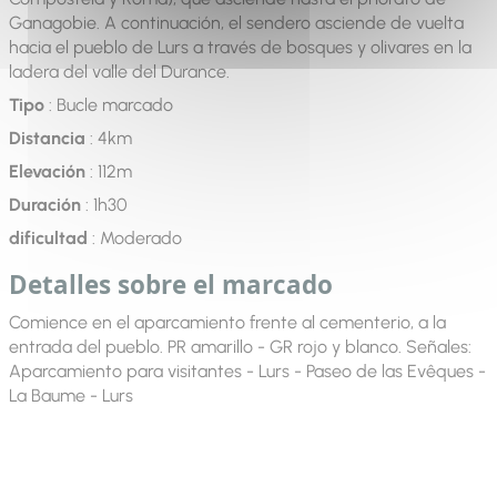
Ganagobie. A continuación, el sendero asciende de vuelta
hacia el pueblo de Lurs a través de bosques y olivares en la
ladera del valle del Durance.
Tipo
: Bucle marcado
Distancia
: 4km
Elevación
: 112m
Duración
: 1h30
dificultad
: Moderado
Detalles sobre el marcado
Comience en el aparcamiento frente al cementerio, a la
entrada del pueblo. PR amarillo - GR rojo y blanco. Señales:
Aparcamiento para visitantes - Lurs - Paseo de las Evêques -
La Baume - Lurs