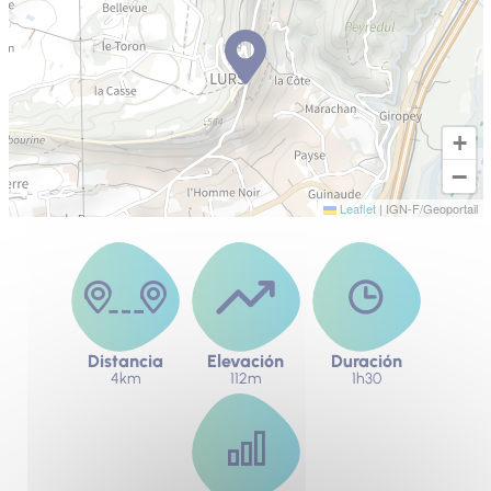
+
−
Leaflet
|
IGN-F/Geoportail
Distancia
Elevación
Duración
4km
112m
1h30