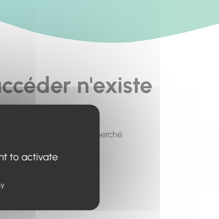
ccéder n'existe
pour trouver le contenu recherché.
nt to activate
cy