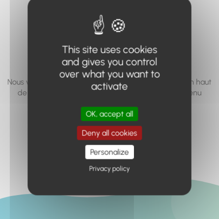
vous cherchez à
accéder n'existe
pas... ou plus.
This site uses cookies
and gives you control
over what you want to
Nous vous invitons à utiliser le moteur de recherche en haut
activate
de page, ou à utiliser le menu pour trouver le contenu
recherché.
OK, accept all
Retour à l'accueil
Deny all cookies
Personalize
Privacy policy