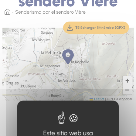
sendero Vière
Senderismo por el sendero Vière
Télécharger l'itinéraire (GPX)
(téléchargement, ouver
+
−
Leaflet
|
IGN-F/Geoportail
Este sitio web usa