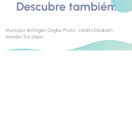
Descubre también:
Municipio deOngles Ongles Photo : crédits Elisabeth
Vareilles Sur place
Contacto
Encuéntranos en
Blog de libros
Blog de ciclismo de montaña
Invest In Alpes de Haute Provence