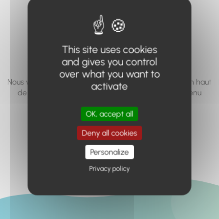
vous cherchez à
accéder n'existe
pas... ou plus.
This site uses cookies
and gives you control
over what you want to
Nous vous invitons à utiliser le moteur de recherche en haut
activate
de page, ou à utiliser le menu pour trouver le contenu
recherché.
OK, accept all
Retour à l'accueil
Deny all cookies
Personalize
Privacy policy