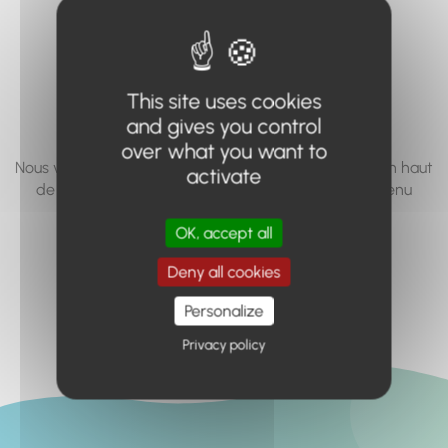
vous cherchez à
accéder n'existe
pas... ou plus.
This site uses cookies
and gives you control
over what you want to
Nous vous invitons à utiliser le moteur de recherche en haut
activate
de page, ou à utiliser le menu pour trouver le contenu
recherché.
OK, accept all
Retour à l'accueil
Deny all cookies
Personalize
Privacy policy