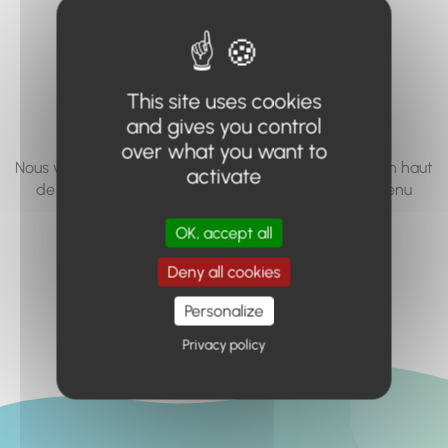
vous cherchez à
accéder n'existe
pas... ou plus.
This site uses cookies
and gives you control
over what you want to
Nous vous invitons à utiliser le moteur de recherche en haut
activate
de page, ou à utiliser le menu pour trouver le contenu
recherché.
OK, accept all
Retour à l'accueil
Deny all cookies
Personalize
Privacy policy