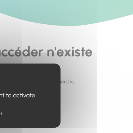
ccéder n'existe
pour trouver le contenu recherché.
nt to activate
cy