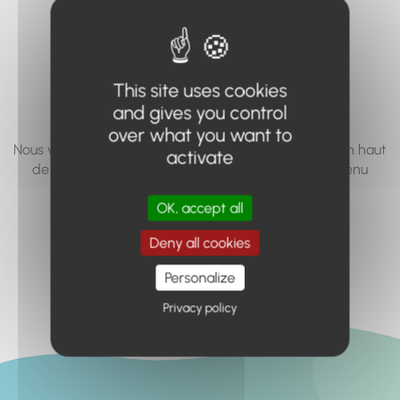
vous cherchez à
accéder n'existe
pas... ou plus.
This site uses cookies
and gives you control
over what you want to
Nous vous invitons à utiliser le moteur de recherche en haut
activate
de page, ou à utiliser le menu pour trouver le contenu
recherché.
OK, accept all
Retour à l'accueil
Deny all cookies
Personalize
Privacy policy