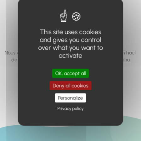
vous cherchez à
accéder n'existe
pas... ou plus.
This site uses cookies
and gives you control
over what you want to
Nous vous invitons à utiliser le moteur de recherche en haut
activate
de page, ou à utiliser le menu pour trouver le contenu
recherché.
OK, accept all
Retour à l'accueil
Deny all cookies
Personalize
Privacy policy