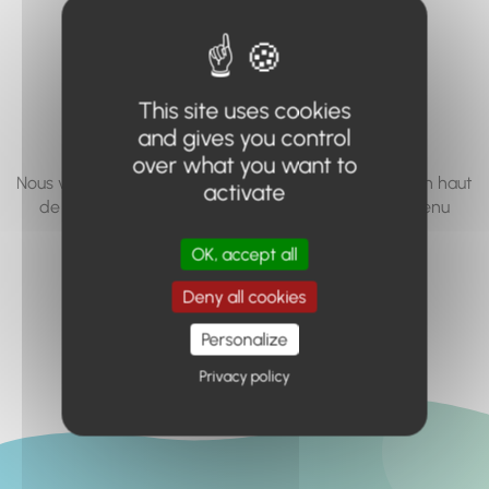
vous cherchez à
accéder n'existe
pas... ou plus.
This site uses cookies
and gives you control
over what you want to
Nous vous invitons à utiliser le moteur de recherche en haut
activate
de page, ou à utiliser le menu pour trouver le contenu
recherché.
OK, accept all
Retour à l'accueil
Deny all cookies
Personalize
Privacy policy