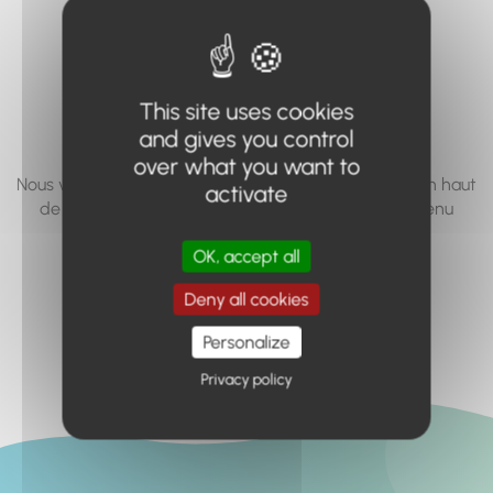
vous cherchez à
accéder n'existe
pas... ou plus.
This site uses cookies
and gives you control
over what you want to
Nous vous invitons à utiliser le moteur de recherche en haut
activate
de page, ou à utiliser le menu pour trouver le contenu
recherché.
OK, accept all
Retour à l'accueil
Deny all cookies
Personalize
Privacy policy