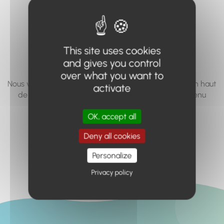
vous cherchez à
accéder n'existe
pas... ou plus.
This site uses cookies
and gives you control
over what you want to
Nous vous invitons à utiliser le moteur de recherche en haut
activate
de page, ou à utiliser le menu pour trouver le contenu
recherché.
OK, accept all
Retour à l'accueil
Deny all cookies
Personalize
Privacy policy