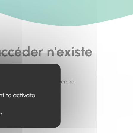
ccéder n'existe
pour trouver le contenu recherché.
nt to activate
cy