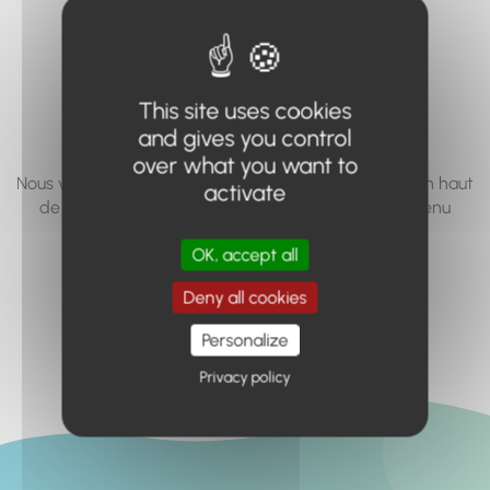
vous cherchez à
accéder n'existe
pas... ou plus.
This site uses cookies
and gives you control
over what you want to
Nous vous invitons à utiliser le moteur de recherche en haut
activate
de page, ou à utiliser le menu pour trouver le contenu
recherché.
OK, accept all
Retour à l'accueil
Deny all cookies
Personalize
Privacy policy