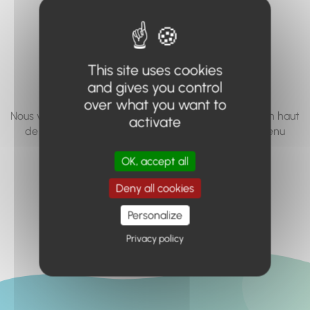
vous cherchez à
accéder n'existe
pas... ou plus.
This site uses cookies
and gives you control
over what you want to
Nous vous invitons à utiliser le moteur de recherche en haut
activate
de page, ou à utiliser le menu pour trouver le contenu
recherché.
OK, accept all
Retour à l'accueil
Deny all cookies
Personalize
Privacy policy